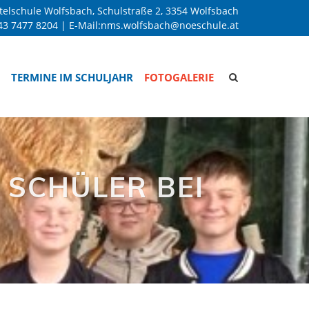
telschule Wolfsbach, Schulstraße 2, 3354 Wolfsbach
43 7477 8204
| E-Mail:
nms.wolfsbach@noeschule.at
Site
TERMINE IM SCHULJAHR
FOTOGALERIE
search
toggle
SCHÜLER BEI