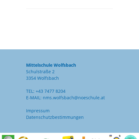
Mittelschule Wolfsbach
Schulstraße 2
3354 Wolfsbach
TEL:
+43 7477 8204
E-MAIL:
nms.wolfsbach@noeschule.at
Impressum
Datenschutzbestimmungen