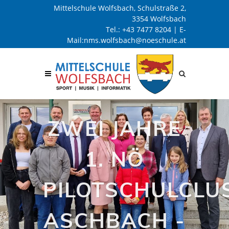
Mittelschule Wolfsbach, Schulstraße 2,
3354 Wolfsbach
Tel.:
+43 7477 8204
| E-
Mail:
nms.wolfsbach@noeschule.at
Site
search
toggle
ZWEI JAHRE
1. NÖ
PILOTSCHULCLU
ASCHBACH -