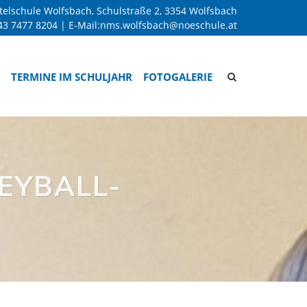
telschule Wolfsbach, Schulstraße 2, 3354 Wolfsbach
43 7477 8204
| E-Mail:
nms.wolfsbach@noeschule.at
Site
TERMINE IM SCHULJAHR
FOTOGALERIE
search
toggle
LEYBALL-