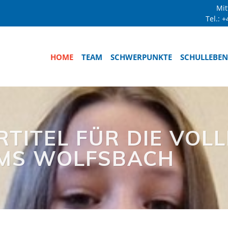
Mit
Tel.:
+
HOME
TEAM
SCHWERPUNKTE
SCHULLEBEN
RTITEL FÜR DIE VOL
MS WOLFSBACH