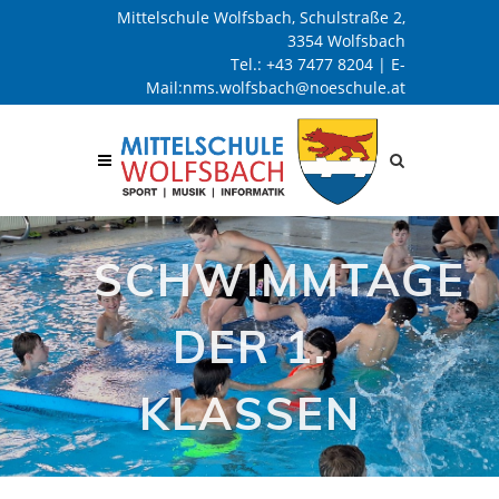
Mittelschule Wolfsbach, Schulstraße 2,
3354 Wolfsbach
Tel.:
+43 7477 8204
| E-
Mail:
nms.wolfsbach@noeschule.at
Site
search
toggle
SCHWIMMTAGE
DER 1.
KLASSEN