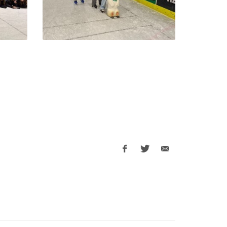
Facebook
Twitter
E-
share
share
Mail
share