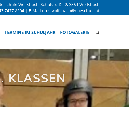
telschule Wolfsbach, Schulstraße 2, 3354 Wolfsbach
43 7477 8204
| E-Mail:
nms.wolfsbach@noeschule.at
Site
TERMINE IM SCHULJAHR
FOTOGALERIE
search
toggle
4. KLASSEN