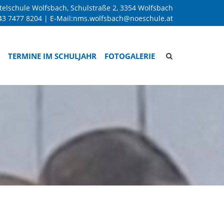
telschule Wolfsbach, Schulstraße 2, 3354 Wolfsbach
43 7477 8204
| E-Mail:
nms.wolfsbach@noeschule.at
Site
TERMINE IM SCHULJAHR
FOTOGALERIE
search
toggle