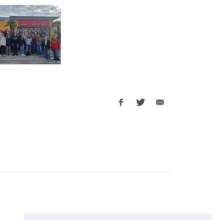
Facebook
Twitter
E-
share
share
Mail
share