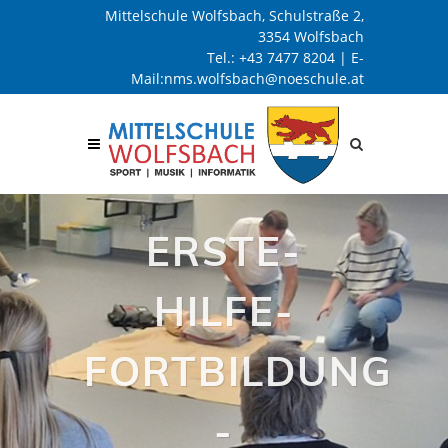
Mittelschule Wolfsbach, Schulstraße 2,
3354 Wolfsbach
Tel.:
+43 7477 8204
| E-
Mail:
nms.wolfsbach@noeschule.at
Site
search
toggle
ERSTE-
HILFE-
FORTBILDUNG
-