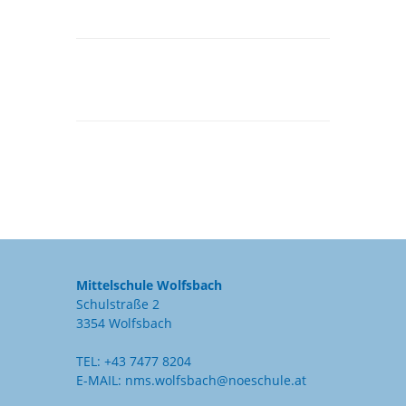
Mittelschule Wolfsbach
Schulstraße 2
3354 Wolfsbach
TEL:
+43 7477 8204
E-MAIL:
nms.wolfsbach@noeschule.at