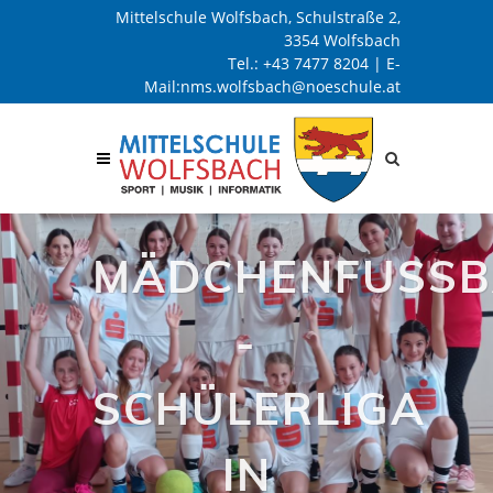
Mittelschule Wolfsbach, Schulstraße 2,
3354 Wolfsbach
Tel.:
+43 7477 8204
| E-
Mail:
nms.wolfsbach@noeschule.at
Site
search
toggle
MÄDCHENFUSSBA
S
CHÜLERLIGA I
N N