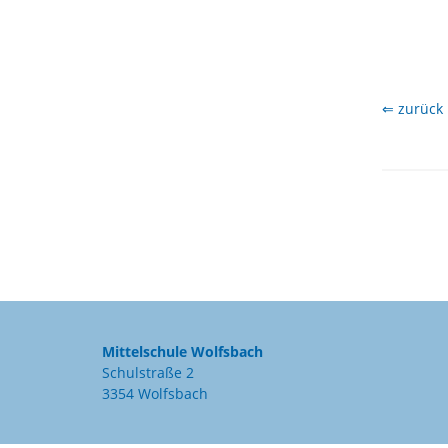
⇐ zurück
Mittelschule Wolfsbach
Schulstraße 2
3354 Wolfsbach