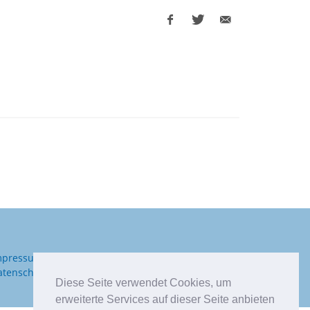
Facebook
Twitter
E-
share
share
Mail
share
mpressum
atenschutzbestimmungen
Diese Seite verwendet Cookies, um
erweiterte Services auf dieser Seite anbieten