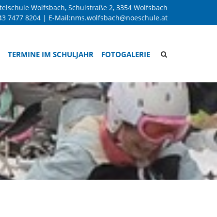
telschule Wolfsbach, Schulstraße 2, 3354 Wolfsbach
43 7477 8204
| E-Mail:
nms.wolfsbach@noeschule.at
Site
TERMINE IM SCHULJAHR
FOTOGALERIE
search
toggle