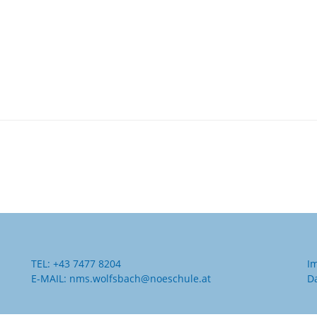
TEL:
+43 7477 8204
I
E-MAIL:
nms.wolfsbach@noeschule.at
D