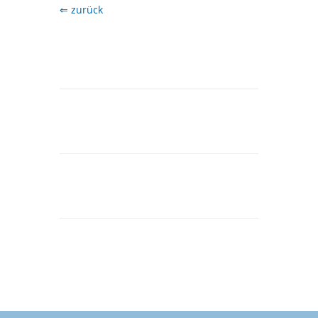
⇐ zurück