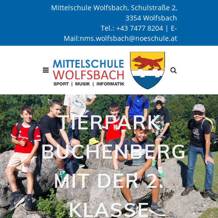
Mittelschule Wolfsbach, Schulstraße 2,
3354 Wolfsbach
Tel.:
+43 7477 8204
| E-
Mail:
nms.wolfsbach@noeschule.at
Site
search
toggle
TIERPARK
BUCHENBERG
MIT DER 2.
KLASSE